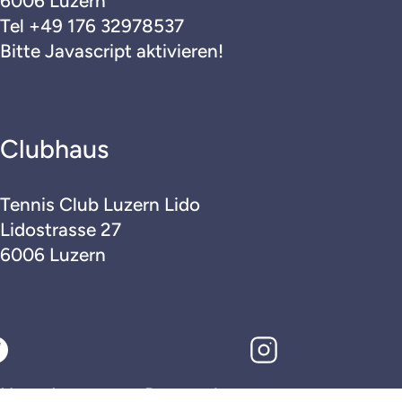
6006 Luzern
Tel
+49 176 32978537
Wettkampf
Bitte Javascript aktivieren!
Kontakt
Clubhaus
Home
Impressum
Tennis Club Luzern Lido
Lidostrasse 27
Datenschutz
6006 Luzern
Home
Impressum
Datenschutz