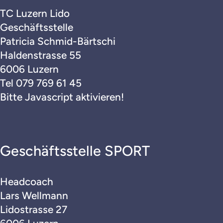
TC Luzern Lido
Mitgliedschaft
Geschäftsstelle
Patricia Schmid-Bärtschi
Plätze
Haldenstrasse 55
Sponsoring
6006 Luzern
Tel
079 769 61 45
Donatoren
Bitte Javascript aktivieren!
Dokumente
Junioren
Geschäftsstelle SPORT
Senioren
Headcoach
Lars Wellmann
Interclub
Lidostrasse 27