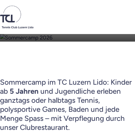
Sommercamp 2026
Club
Junioren
Sommercamp im TC Luzern Lido: Kinder
ab
5 Jahren
und Jugendliche erleben
Jahresprogramm
ganztags oder halbtags Tennis,
polysportive Games, Baden und jede
Juniorentraining
Menge Spass – mit Verpflegung durch
Ostercamp
unser Clubrestaurant.