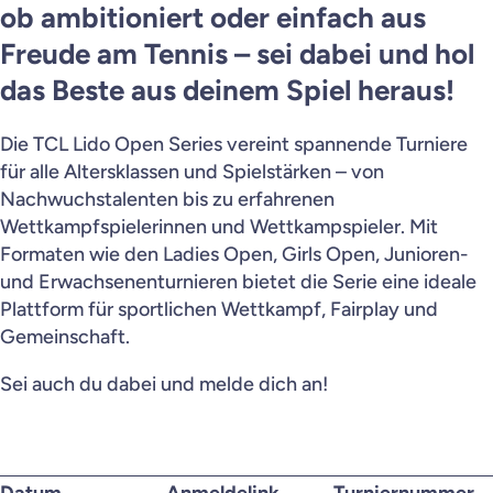
Wettkampf
ob ambitioniert oder einfach aus
Freude am Tennis – sei dabei und hol
Lido Open
das Beste aus deinem Spiel heraus!
Club Champion Trophy
Die TCL Lido Open Series vereint spannende Turniere
für alle Altersklassen und Spielstärken – von
Next Gen Trophy
Nachwuchstalenten bis zu erfahrenen
Wettkampfspielerinnen und Wettkampspieler. Mit
Kontakt
Formaten wie den Ladies Open, Girls Open, Junioren-
und Erwachsenenturnieren bietet die Serie eine ideale
Plattform für sportlichen Wettkampf, Fairplay und
Gemeinschaft.
Home
Sei auch du dabei und melde dich an!
Impressum
Datenschutz
Datum
Anmeldelink
Turniernummer