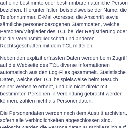
auf eine bestimmte oder bestimmbare natürliche Person
beziehen. Hierunter fallen beispielsweise der Name, die
Sommercamp
Telefonnummer, E-Mail-Adresse, die Anschrift sowie
sämtliche personenbezogenen Stammdaten, welche
Senioren
Personen/Mitglieder des TCL bei der Registrierung oder
für die Vereinsmitgliedschaft und anderen
Rechtsgeschäften mit dem TCL mitteilen.
Interclub
Neben den explizit erfassten Daten werden beim Zugriff
auf die Webseite des TCL diverse Informationen
Mannschaften
automatisch aus den Log-Files gesammelt. Statistische
Daten, welche der TCL beispielsweise beim Besuch
Spielpläne
seiner Webseite erhebt, und die nicht direkt mit
Junioreninterclub
bestimmten Personen in Verbindung gebracht werden
können, zählen nicht als Personendaten.
Wettkampf
Die Personendaten werden nach dem Austritt archiviert,
sofern alle Verbindlichkeiten abgeschlossen sind.
Gelöscht werden die Personaldaten ausschliesslich auf