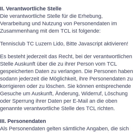
II. Verantwortliche Stelle
Mitgliedschaft
Die verantwortliche Stelle für die Erhebung,
Verarbeitung und Nutzung von Personendaten im
Plätze
Zusammenhang mit dem TCL ist folgende:
Sponsoring
Tennisclub TC Luzern Lido,
Bitte Javascript aktivieren!
Donatoren
Es besteht jederzeit das Recht, bei der verantwortlichen
Stelle Auskunft über die zu ihrer Person vom TCL
Dokumente
gespeicherten Daten zu verlangen. Die Personen haben
sodann jederzeit die Möglichkeit, ihre Personendaten zu
Junioren
korrigieren oder zu löschen. Sie können entsprechende
Gesuche um Auskunft, Änderung, Widerruf, Löschung
oder Sperrung ihrer Daten per E-Mail an die oben
Jahresprogramm
genannte verantwortliche Stelle des TCL richten.
Juniorentraining
III. Personendaten
Als Personendaten gelten sämtliche Angaben, die sich
Ostercamp