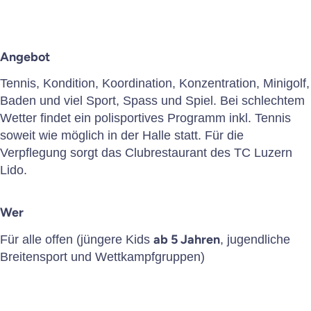
Sommercamp
Senioren
Angebot
Tennis, Kondition, Koordination, Konzentration, Minigolf,
Interclub
Baden und viel Sport, Spass und Spiel. Bei schlechtem
Wetter findet ein polisportives Programm inkl. Tennis
soweit wie möglich in der Halle statt. Für die
Wettkampf
Verpflegung sorgt das Clubrestaurant des TC Luzern
Lido.
Kontakt
Wer
ab 5 Jahren
Für alle offen (jüngere Kids
, jugendliche
Home
Breitensport und Wettkampfgruppen)
Impressum
Datenschutz