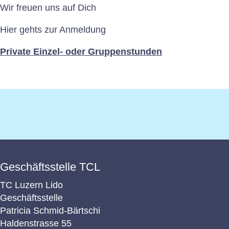
Wir freuen uns auf Dich
Mitgliedschaft
Hier gehts zur Anmeldung
Plätze
Private Einzel- oder Gruppenstunden
Sponsoring
Donatoren
Dokumente
Junioren
Geschäftsstelle TCL
Senioren
TC Luzern Lido
Geschäftsstelle
Patricia Schmid-Bärtschi
Interclub
Haldenstrasse 55