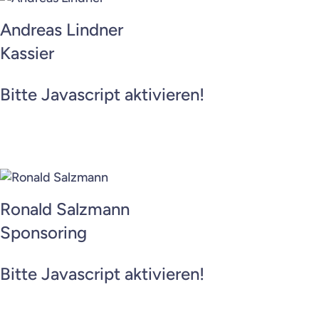
Wettkampf
Andreas Lindner
Kassier
Kontakt
Bitte Javascript aktivieren!
Home
Impressum
Datenschutz
Ronald Salzmann
Sponsoring
Bitte Javascript aktivieren!