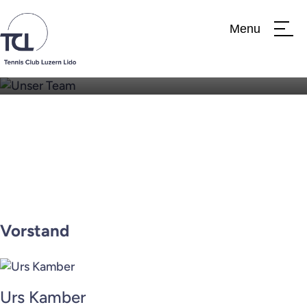
Menu
Unser Team
Club
Team
Verein
Vorstand
Clubtraining
Jahresprogramm
Urs Kamber
News